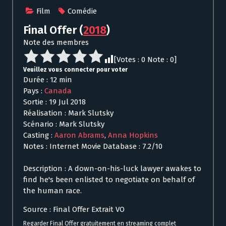
Film
Comédie
Final Offer
(
2018
)
Note des membres
[Votes :
0
Note :
0
]
Veuillez vous connecter pour voter
Durée : 12 min
Pays :
Canada
Sortie : 19 Jul 2018
Réalisation : Mark Slutsky
Scénario : Mark Slutsky
Casting :
Aaron Abrams
,
Anna Hopkins
Notes : Internet Movie Database : 7.2/10
Description : A down-on-his-luck lawyer awakes to
find he's been enlisted to negotiate on behalf of
the human race.
Source : Final Offer Extrait VO
Regarder Final Offer gratuitement en streaming complet