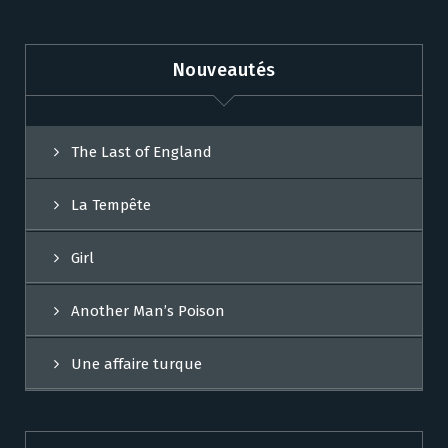
Nouveautés
The Last of England
La Tempête
Girl
Another Man’s Poison
Une affaire turque