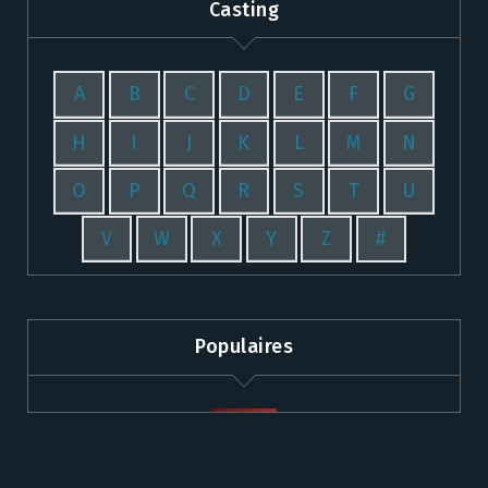
Casting
A
B
C
D
E
F
G
H
I
J
K
L
M
N
O
P
Q
R
S
T
U
V
W
X
Y
Z
#
Populaires