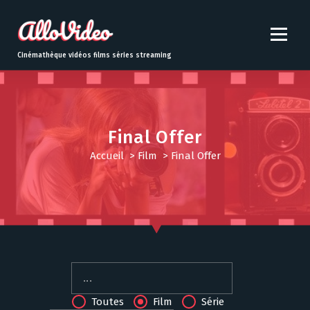
S
k
i
p
Cinémathèque vidéos films séries streaming
t
o
c
o
n
Final Offer
t
Accueil
>
Film
>
Final Offer
e
n
t
Toutes
Film
Série