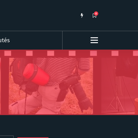
0
utés