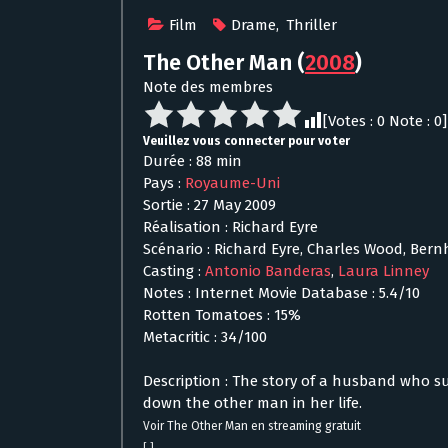
Film
Drame
,
Thriller
The Other Man
(
2008
)
Note des membres
[Votes :
0
Note :
0
]
Veuillez vous connecter pour voter
Durée : 88 min
Pays :
Royaume-Uni
Sortie : 27 May 2009
Réalisation : Richard Eyre
Scénario : Richard Eyre, Charles Wood, Bern
Casting :
Antonio Banderas
,
Laura Linney
Notes : Internet Movie Database : 5.4/10
Rotten Tomatoes : 15%
Metacritic : 34/100
Description : The story of a husband who sus
down the other man in her life.
Voir The Other Man en streaming gratuit