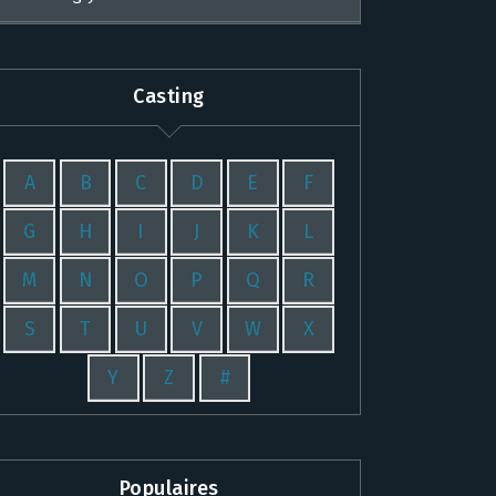
Casting
A
B
C
D
E
F
G
H
I
J
K
L
M
N
O
P
Q
R
S
T
U
V
W
X
Y
Z
#
Populaires