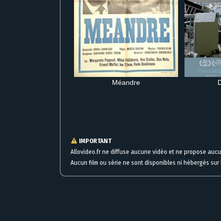
Méandre
Streaming gratuit Escape From Area 51 VO en ligne à regarder m
IMPORTANT
Allovideo.fr ne diffuse aucune vidéo et ne propose auc
Aucun film ou série ne sont disponibles ni hébergés sur l