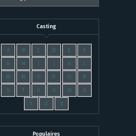
Casting
A
B
C
D
E
F
G
H
I
J
K
L
M
N
O
P
Q
R
S
T
U
V
W
X
Y
Z
#
Populaires