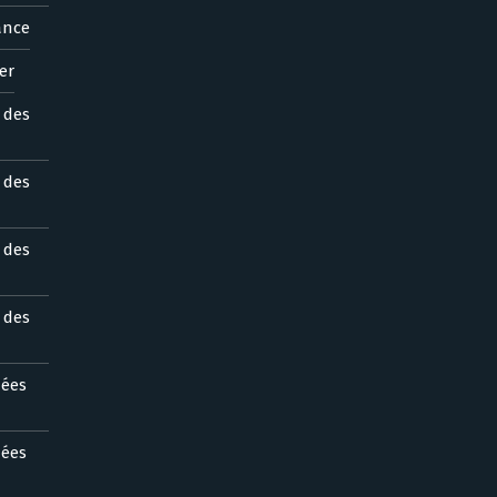
ance
er
s des
s des
s des
s des
nées
nées