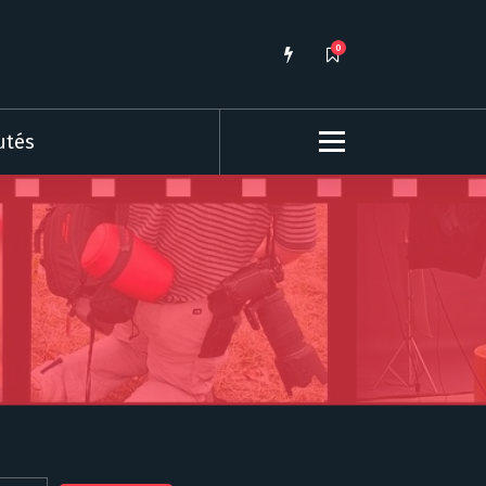
0
utés