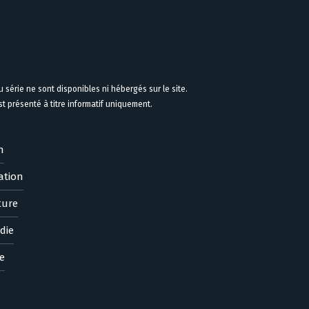
 série ne sont disponibles ni hébergés sur le site.
 présenté à titre informatif uniquement.
n
ation
ture
die
e