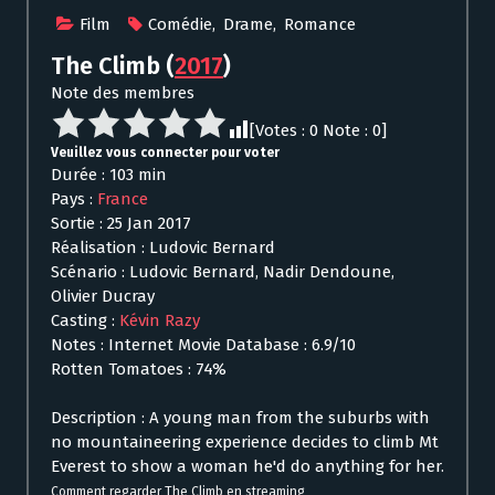
Film
Comédie
,
Drame
,
Romance
The Climb
(
2017
)
Note des membres
[Votes :
0
Note :
0
]
Veuillez vous connecter pour voter
Durée : 103 min
Pays :
France
Sortie : 25 Jan 2017
Réalisation : Ludovic Bernard
Scénario : Ludovic Bernard, Nadir Dendoune,
Olivier Ducray
Casting :
Kévin Razy
Notes : Internet Movie Database : 6.9/10
Rotten Tomatoes : 74%
Description : A young man from the suburbs with
no mountaineering experience decides to climb Mt
Everest to show a woman he'd do anything for her.
Comment regarder The Climb en streaming