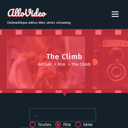
S
k
i
p
Cinémathèque vidéos films séries streaming
t
o
c
o
n
The Climb
t
Accueil
>
Film
>
The Climb
e
n
t
Toutes
Film
Série