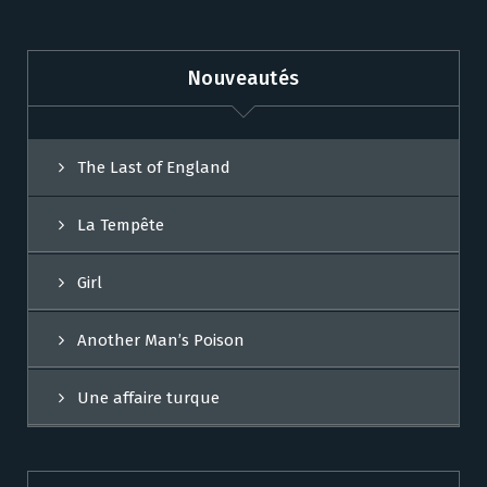
Nouveautés
The Last of England
La Tempête
Girl
Another Man’s Poison
Une affaire turque