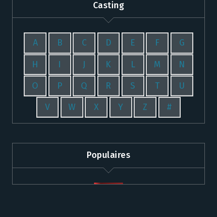
Casting
A
B
C
D
E
F
G
H
I
J
K
L
M
N
O
P
Q
R
S
T
U
V
W
X
Y
Z
#
Populaires