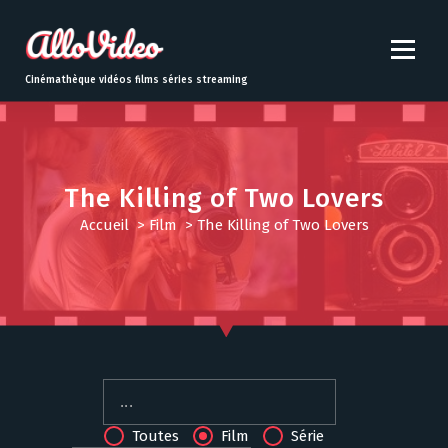
S
k
i
p
Cinémathèque vidéos films séries streaming
t
o
c
o
n
The Killing of Two Lovers
t
Accueil
>
Film
>
The Killing of Two Lovers
e
n
t
Toutes
Film
Série