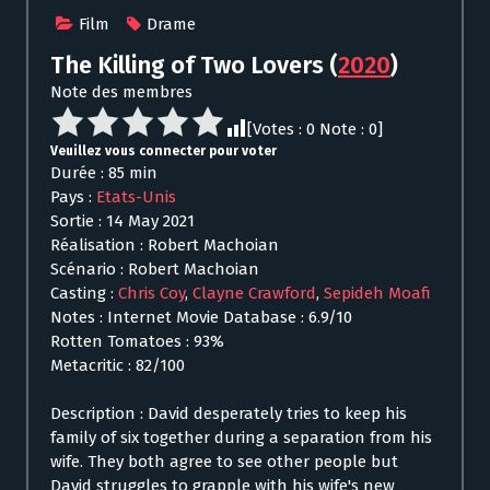
Film
Drame
The Killing of Two Lovers
(
2020
)
Note des membres
[Votes :
0
Note :
0
]
Veuillez vous connecter pour voter
Durée : 85 min
Pays :
Etats-Unis
Sortie : 14 May 2021
Réalisation : Robert Machoian
Scénario : Robert Machoian
Casting :
Chris Coy
,
Clayne Crawford
,
Sepideh Moafi
Notes : Internet Movie Database : 6.9/10
Rotten Tomatoes : 93%
Metacritic : 82/100
Description : David desperately tries to keep his
family of six together during a separation from his
wife. They both agree to see other people but
David struggles to grapple with his wife's new