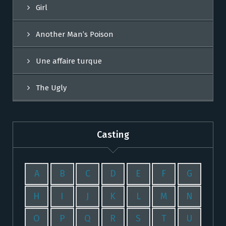
Girl
Another Man’s Poison
Une affaire turque
The Ugly
Casting
A
B
C
D
E
F
G
H
I
J
K
L
M
N
O
P
Q
R
S
T
U