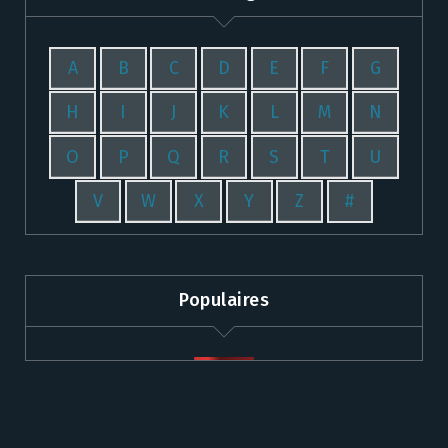
A
B
C
D
E
F
G
H
I
J
K
L
M
N
O
P
Q
R
S
T
U
V
W
X
Y
Z
#
Populaires