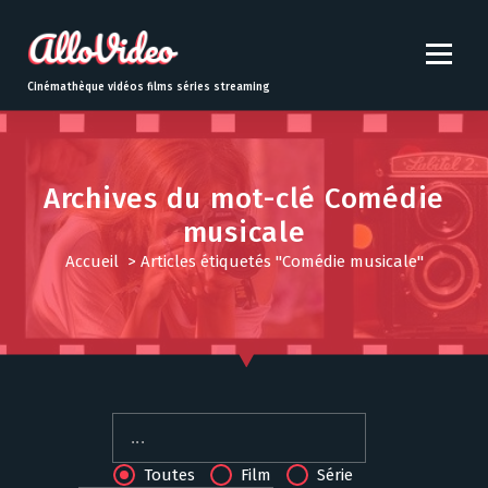
S
k
i
p
Cinémathèque vidéos films séries streaming
t
o
c
o
Archives du mot-clé Comédie
n
musicale
t
e
Accueil
>
Articles étiquetés "Comédie musicale"
n
t
Toutes
Film
Série