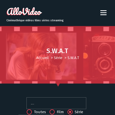
S
k
i
p
Cinémathèque vidéos films séries streaming
t
o
c
o
n
S.W.A.T
t
Accueil
>
Série
>
S.W.A.T
e
n
t
Toutes
Film
Série