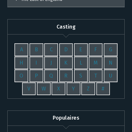
Casting
A
B
C
D
E
F
G
H
I
J
K
L
M
N
O
P
Q
R
S
T
U
V
W
X
Y
Z
#
Populaires