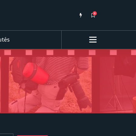
0
utés