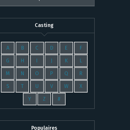
Casting
A
B
C
D
E
F
G
H
I
J
K
L
M
N
O
P
Q
R
S
T
U
V
W
X
Y
Z
#
Populaires