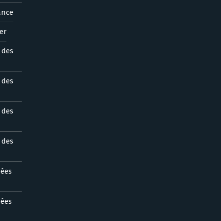
ance
er
s des
s des
s des
s des
nées
nées