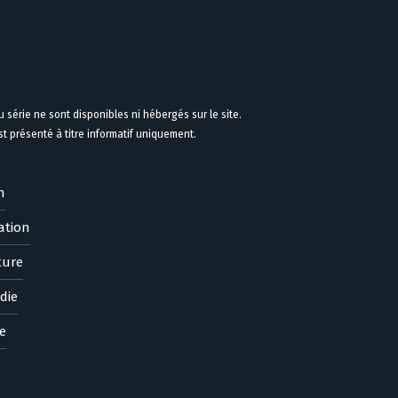
 série ne sont disponibles ni hébergés sur le site.
 présenté à titre informatif uniquement.
n
ation
ture
die
e