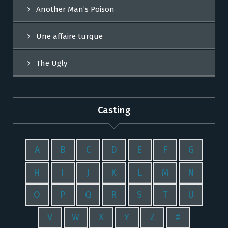
Another Man’s Poison
Une affaire turque
The Ugly
Casting
A
B
C
D
E
F
G
H
I
J
K
L
M
N
O
P
Q
R
S
T
U
V
W
X
Y
Z
#