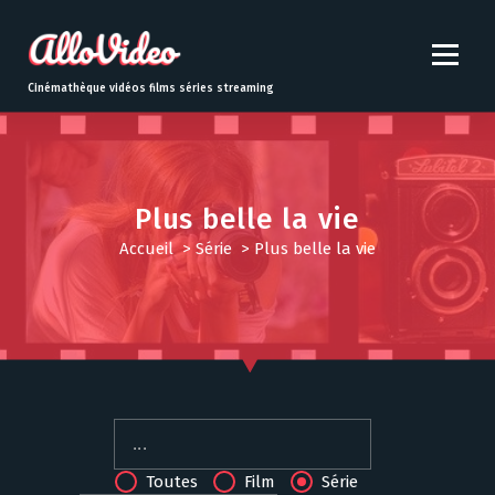
S
k
i
p
Cinémathèque vidéos films séries streaming
t
o
c
o
n
Plus belle la vie
t
Accueil
>
Série
>
Plus belle la vie
e
n
t
Toutes
Film
Série