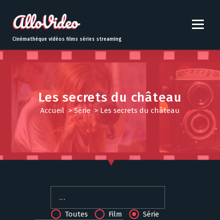
S
k
i
p
Cinémathèque vidéos films séries streaming
t
o
c
o
n
Les secrets du château
t
Accueil
>
Série
>
Les secrets du château
e
n
t
Toutes
Film
Série