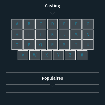
Casting
A
B
C
D
E
F
G
H
I
J
K
L
M
N
O
P
Q
R
S
T
U
V
W
X
Y
Z
#
Populaires