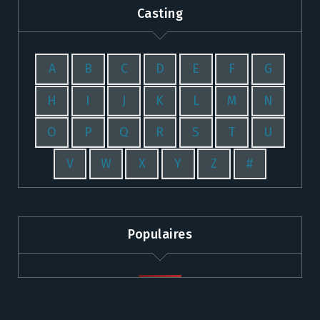
Casting
A
B
C
D
E
F
G
H
I
J
K
L
M
N
O
P
Q
R
S
T
U
V
W
X
Y
Z
#
Populaires