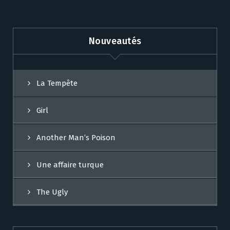
Nouveautés
La Tempête
Girl
Another Man’s Poison
Une affaire turque
The Ugly