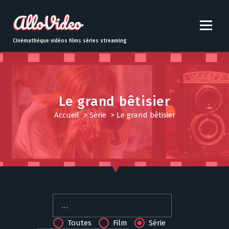
S
k
i
p
Cinémathèque vidéos films séries streaming
t
o
c
o
n
Le grand bêtisier
t
Accueil
>
Série
>
Le grand bêtisier
e
n
t
Toutes
Film
Série