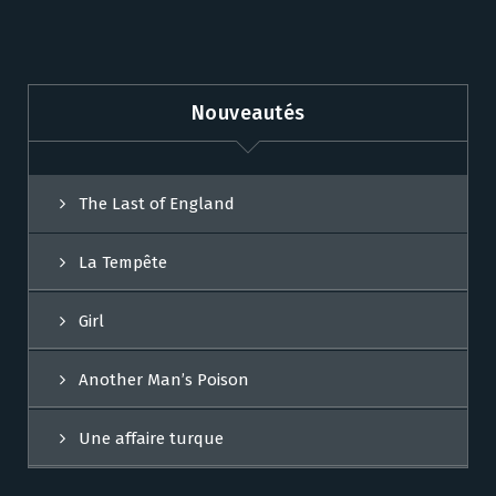
Nouveautés
The Last of England
La Tempête
Girl
Another Man’s Poison
Une affaire turque