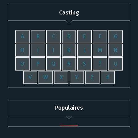
Casting
A
B
C
D
E
F
G
H
I
J
K
L
M
N
O
P
Q
R
S
T
U
V
W
X
Y
Z
#
Populaires