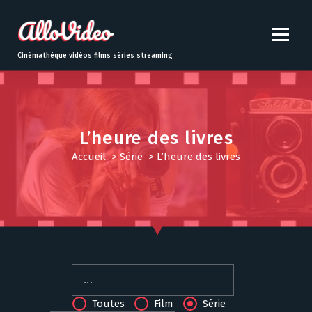
S
k
i
p
Cinémathèque vidéos films séries streaming
t
o
c
o
n
L’heure des livres
t
Accueil
>
Série
>
L’heure des livres
e
n
t
Toutes
Film
Série