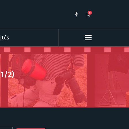
0
utés
(1/2)