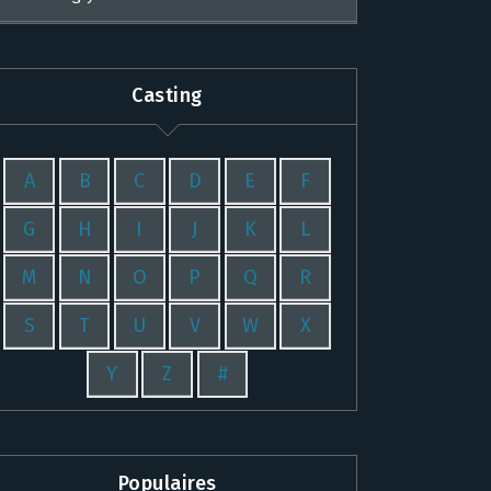
Casting
A
B
C
D
E
F
G
H
I
J
K
L
M
N
O
P
Q
R
S
T
U
V
W
X
Y
Z
#
Populaires