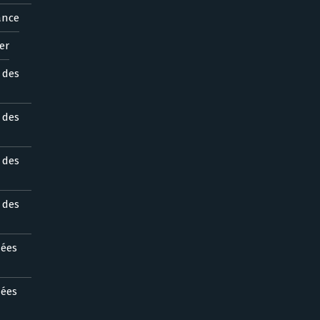
ance
er
s des
s des
s des
s des
nées
nées