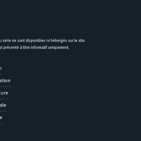
 série ne sont disponibles ni hébergés sur le site.
 présenté à titre informatif uniquement.
n
ation
ture
die
e