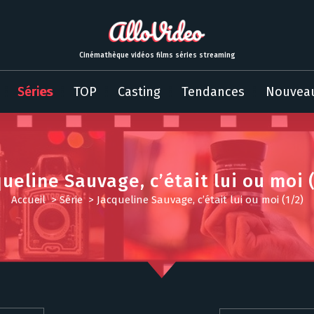
Cinémathèque vidéos films séries streaming
Séries
TOP
Casting
Tendances
Nouvea
ueline Sauvage, c’était lui ou moi 
Accueil
>
Série
>
Jacqueline Sauvage, c’était lui ou moi (1/2)