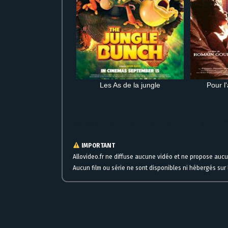
Les As de la jungle
Pour l
Regarder gratuitement Jacqueline Sauvage, c’était lui ou moi (1/
IMPORTANT
Allovideo.fr ne diffuse aucune vidéo et ne propose auc
Aucun film ou série ne sont disponibles ni hébergés sur l