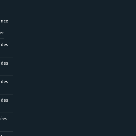
ance
er
s des
s des
s des
s des
nées