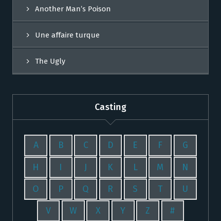
Another Man’s Poison
Une affaire turque
The Ugly
Casting
A
B
C
D
E
F
G
H
I
J
K
L
M
N
O
P
Q
R
S
T
U
V
W
X
Y
Z
#