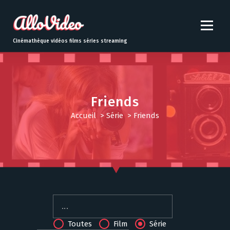
S
k
i
p
Cinémathèque vidéos films séries streaming
t
o
c
o
n
Friends
t
Accueil
>
Série
>
Friends
e
n
t
Toutes
Film
Série