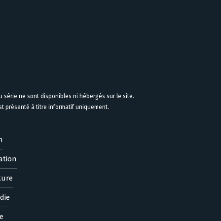
 série ne sont disponibles ni hébergés sur le site.
 présenté à titre informatif uniquement.
n
ation
ture
die
e