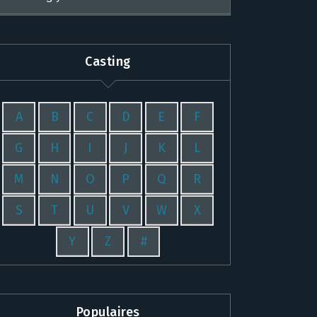
Casting
A
B
C
D
E
F
G
H
I
J
K
L
M
N
O
P
Q
R
S
T
U
V
W
X
Y
Z
#
Populaires