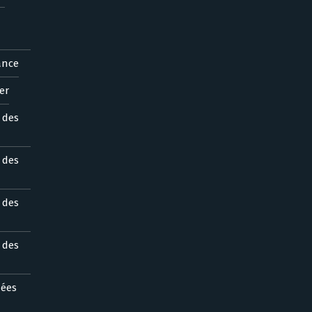
ance
er
s des
s des
s des
s des
nées