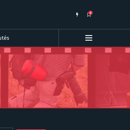
0
utés