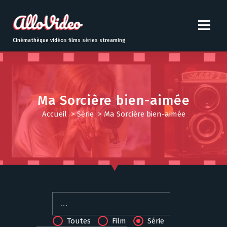
S
k
i
p
Cinémathèque vidéos films séries streaming
t
o
c
o
n
Ma Sorcière bien-aimée
t
Accueil
>
Série
>
Ma Sorcière bien-aimée
e
n
t
Toutes
Film
Série