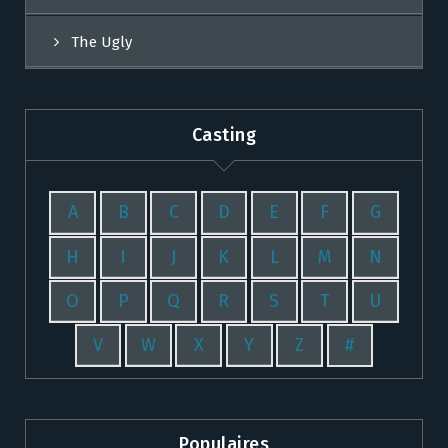
The Ugly
Casting
A
B
C
D
E
F
G
H
I
J
K
L
M
N
O
P
Q
R
S
T
U
V
W
X
Y
Z
#
Populaires