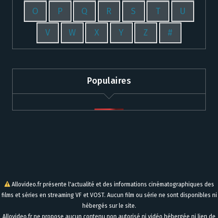
O
P
Q
R
S
T
U
V
W
X
Y
Z
#
Populaires
Allovideo.fr présente l'actualité et des informations cinématographiques des
films et séries en streaming VF et VOST. Aucun film ou série ne sont disponibles ni
hébergés sur le site.
Allovideo.fr ne propose aucun contenu non autorisé ni vidéo hébergée ni lien de