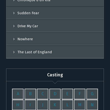
Chronique d’un été
Sudden Fear
Drive My Car
Nowhere
The Last of England
Casting
A
B
C
D
E
F
G
H
I
J
K
L
M
N