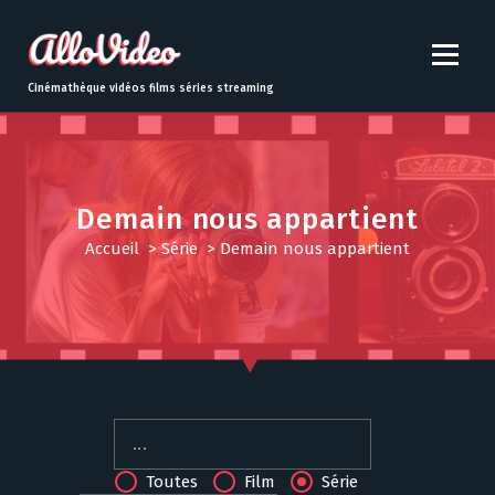
S
k
i
p
Cinémathèque vidéos films séries streaming
t
o
c
o
n
Demain nous appartient
t
Accueil
>
Série
>
Demain nous appartient
e
n
t
Toutes
Film
Série