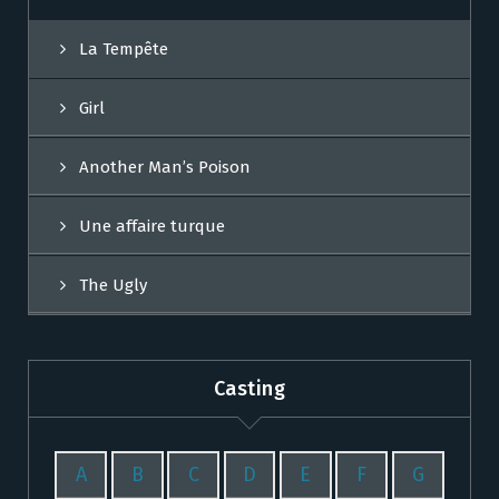
La Tempête
Girl
Another Man’s Poison
Une affaire turque
The Ugly
Casting
A
B
C
D
E
F
G