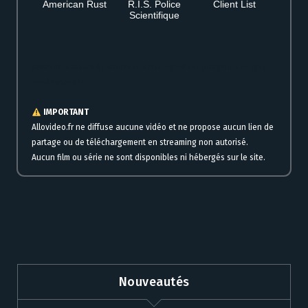
American Rust
R.I.S. Police
Client List
Scientifique
Regarder La cabane à histoires en streaming HD complet gratuit en ligne
immédiatement
IMPORTANT
Allovideo.fr ne diffuse aucune vidéo et ne propose aucun lien de
partage ou de téléchargement en streaming non autorisé.
Aucun film ou série ne sont disponibles ni hébergés sur le site.
Nouveautés