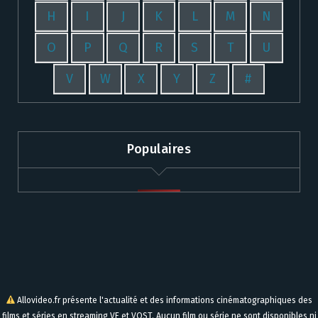
H
I
J
K
L
M
N
O
P
Q
R
S
T
U
V
W
X
Y
Z
#
Populaires
Allovideo.fr présente l'actualité et des informations cinématographiques des
films et séries en streaming VF et VOST. Aucun film ou série ne sont disponibles ni