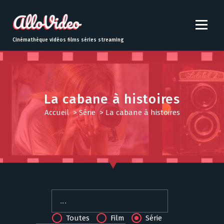
S
k
i
p
Cinémathèque vidéos films séries streaming
t
o
c
o
n
La cabane à histoires
t
Accueil
>
Série
>
La cabane à histoires
e
n
t
Toutes
Film
Série