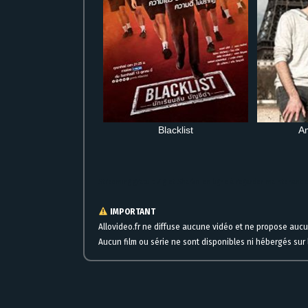
Blacklist
A
Streaming gratuit Zig et Sharko en ligne à regarder maintenant
IMPORTANT
Allovideo.fr ne diffuse aucune vidéo et ne propose auc
Aucun film ou série ne sont disponibles ni hébergés sur l