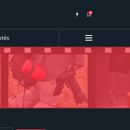
0
utés