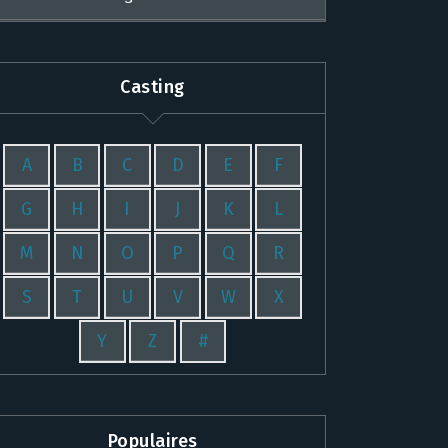
Casting
A
B
C
D
E
F
G
H
I
J
K
L
M
N
O
P
Q
R
S
T
U
V
W
X
Y
Z
#
Populaires