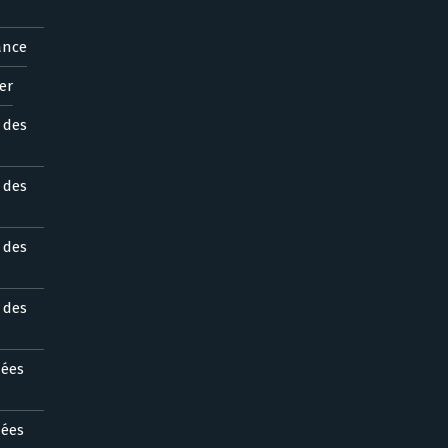
ance
er
s des
s des
s des
s des
nées
nées