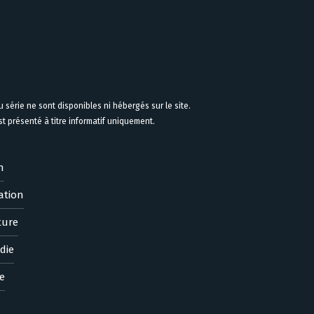
 série ne sont disponibles ni hébergés sur le site.
 présenté à titre informatif uniquement.
n
ation
ture
die
e