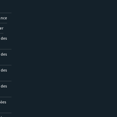
ance
er
s des
s des
s des
s des
nées