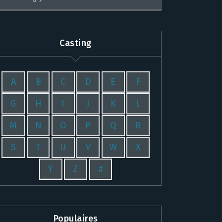
Casting
A
B
C
D
E
F
G
H
I
J
K
L
M
N
O
P
Q
R
S
T
U
V
W
X
Y
Z
#
Populaires