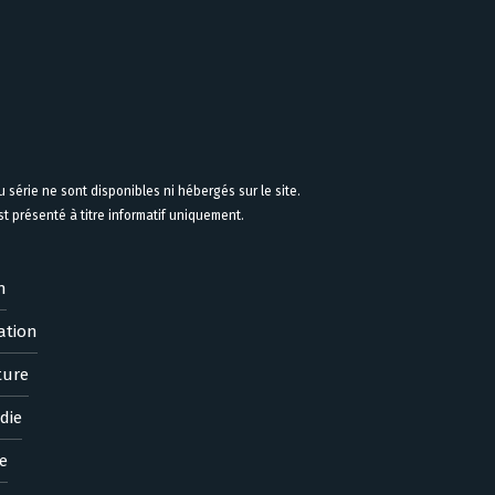
 série ne sont disponibles ni hébergés sur le site.
 présenté à titre informatif uniquement.
n
ation
ture
die
e