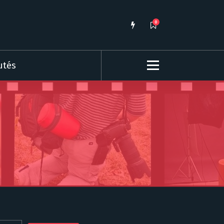
0
utés