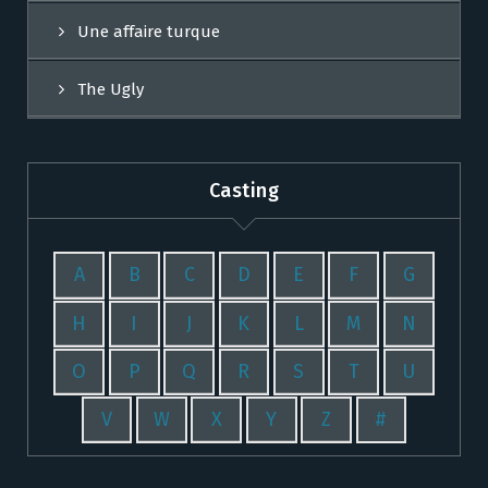
Une affaire turque
The Ugly
Casting
A
B
C
D
E
F
G
H
I
J
K
L
M
N
O
P
Q
R
S
T
U
V
W
X
Y
Z
#