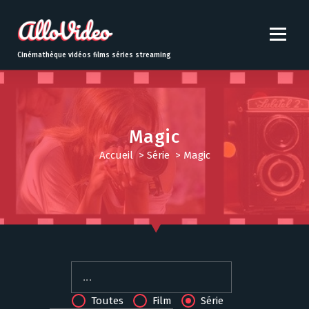
S
k
i
p
Cinémathèque vidéos films séries streaming
t
o
c
o
n
Magic
t
Accueil
>
Série
>
Magic
e
n
t
Toutes
Film
Série