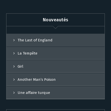
Nouveautés
The Last of England
La Tempête
Girl
Another Man’s Poison
Une affaire turque