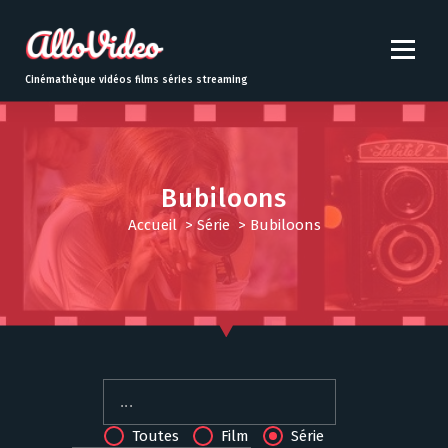
S
k
i
p
Cinémathèque vidéos films séries streaming
t
o
c
o
n
Bubiloons
t
Accueil
>
Série
>
Bubiloons
e
n
t
Toutes
Film
Série