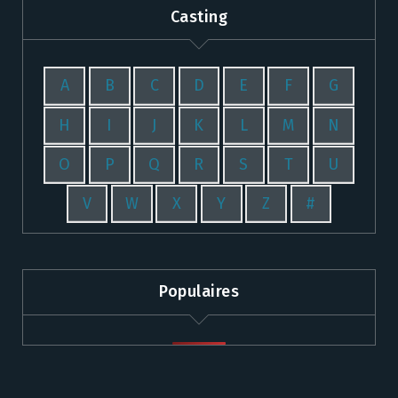
Casting
A
B
C
D
E
F
G
H
I
J
K
L
M
N
O
P
Q
R
S
T
U
V
W
X
Y
Z
#
Populaires