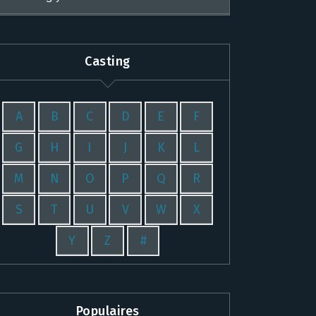
Casting
A
B
C
D
E
F
G
H
I
J
K
L
M
N
O
P
Q
R
S
T
U
V
W
X
Y
Z
#
Populaires