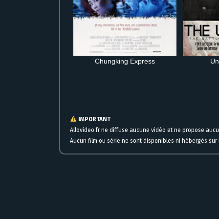
Chungking Express
Un
Regarder gratuitement Vent chaud en streaming en ligne film c
IMPORTANT
Allovideo.fr ne diffuse aucune vidéo et ne propose auc
Aucun film ou série ne sont disponibles ni hébergés sur l