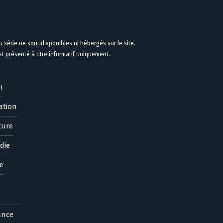
 série ne sont disponibles ni hébergés sur le site.
 présenté à titre informatif uniquement.
n
ation
ture
die
e
ance