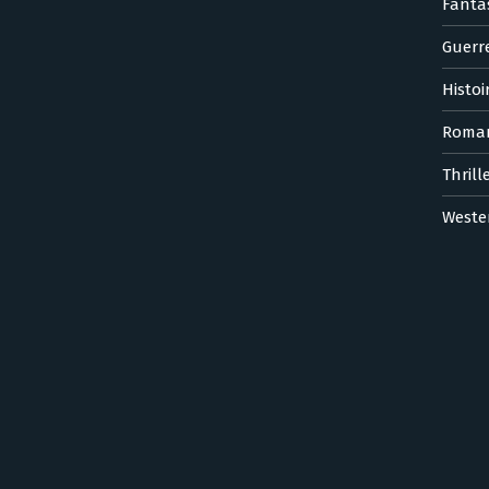
Fanta
Guerr
Histoi
Roma
Thrill
Weste