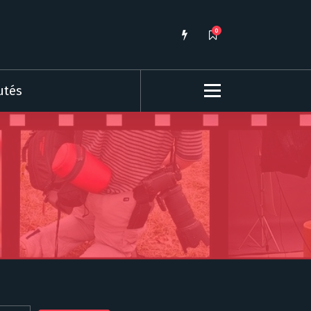
0
utés