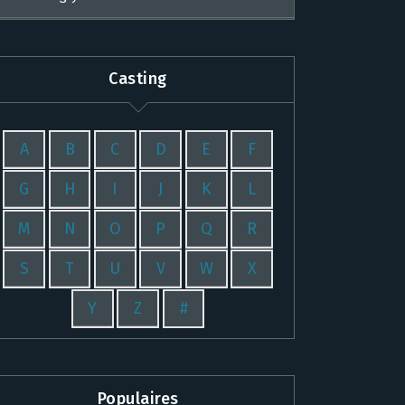
Casting
A
B
C
D
E
F
G
H
I
J
K
L
M
N
O
P
Q
R
S
T
U
V
W
X
Y
Z
#
Populaires