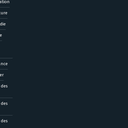
ation
ture
die
e
ance
er
s des
s des
s des