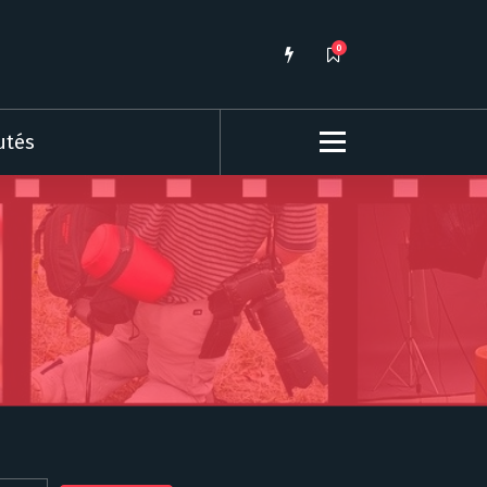
0
utés