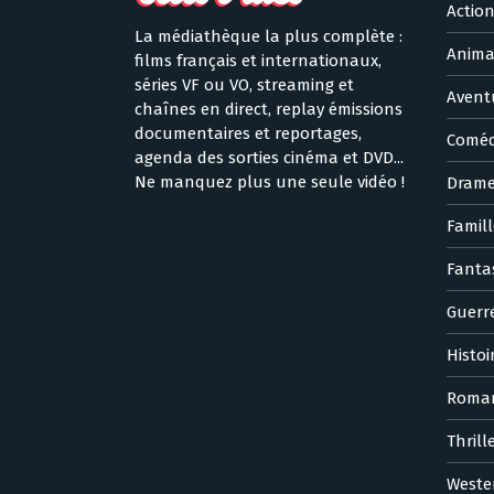
Actio
La médiathèque la plus complète :
Anima
films français et internationaux,
séries VF ou VO, streaming et
Avent
chaînes en direct, replay émissions
documentaires et reportages,
Coméd
agenda des sorties cinéma et DVD...
Ne manquez plus une seule vidéo !
Dram
Famill
Fanta
Guerr
Histoi
Roma
Thrill
Weste