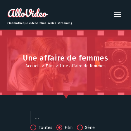
S
k
i
p
Cinémathèque vidéos films séries streaming
t
o
c
o
n
Une affaire de femmes
t
Accueil
>
Film
>
Une affaire de femmes
e
n
t
Toutes
Film
Série