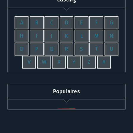
A
B
C
D
E
F
G
H
I
J
K
L
M
N
O
P
Q
R
S
T
U
V
W
X
Y
Z
#
Populaires