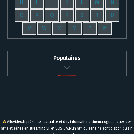
H
I
J
K
L
M
N
O
P
Q
R
S
T
U
V
W
X
Y
Z
#
Populaires
Allovideo.fr présente l'actualité et des informations cinématographiques des
films et séries en streaming VF et VOST. Aucun film ou série ne sont disponibles ni