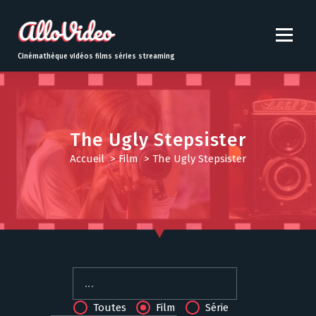
S
k
i
p
Cinémathèque vidéos films séries streaming
t
o
c
o
n
The Ugly Stepsister
t
Accueil
>
Film
>
The Ugly Stepsister
e
n
t
Toutes
Film
Série