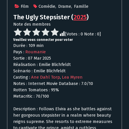
Film
Comédie
,
Drame
,
Famille
The Ugly Stepsister
(
2025
)
Note des membres
[Votes :
0
Note :
0
]
Veuillez vous connecter pour voter
Durée : 109 min
Pays :
Roumanie
Sortie : 07 Mar 2025
Réalisation : Emilie Blichfeldt
Scénario : Emilie Blichfeldt
Casting :
Ane Dahl Torp
,
Lea Myren
Notes : Internet Movie Database : 7.0/10
Rotten Tomatoes : 95%
Metacritic : 70/100
Description : Follows Elvira as she battles against
her gorgeous stepsister in a realm where beauty
reigns supreme. She resorts to extreme measures
to captivate the prince, amidst a ruthless