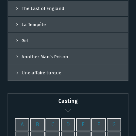
The Last of England
La Tempête
Girl
Another Man’s Poison
Une affaire turque
Casting
A
B
C
D
E
F
G