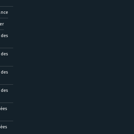
ance
er
s des
s des
s des
s des
nées
nées