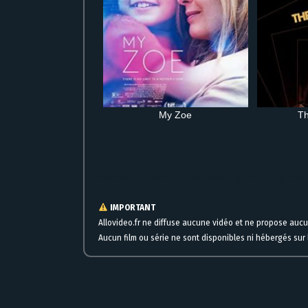
My Zoe
Th
Regarder The Times and Hours en streaming gratuit en ligne co
IMPORTANT
Allovideo.fr ne diffuse aucune vidéo et ne propose auc
Aucun film ou série ne sont disponibles ni hébergés sur l