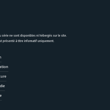
 série ne sont disponibles ni hébergés sur le site.
 présenté à titre informatif uniquement.
n
ation
ture
die
e