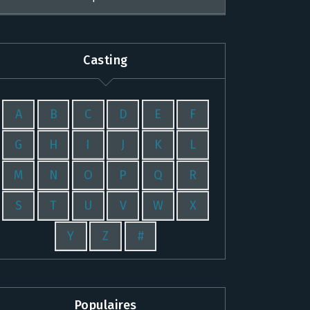
Casting
A
B
C
D
E
F
G
H
I
J
K
L
M
N
O
P
Q
R
S
T
U
V
W
X
Y
Z
#
Populaires