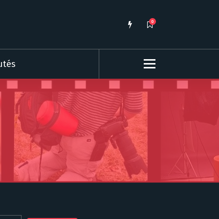
0
utés