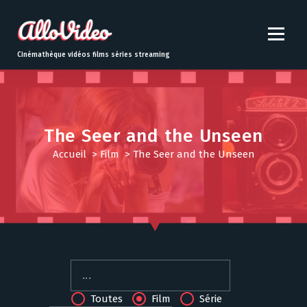
S
k
i
p
Cinémathèque vidéos films séries streaming
t
o
c
o
n
The Seer and the Unseen
t
Accueil
>
Film
>
The Seer and the Unseen
e
n
t
Toutes
Film
Série