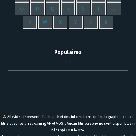
O
P
Q
R
S
T
U
V
W
X
Y
Z
#
Populaires
Allovideo.fr présente l'actualité et des informations cinématographiques des
films et séries en streaming VF et VOST. Aucun film ou série ne sont disponibles ni
hébergés sur le site.