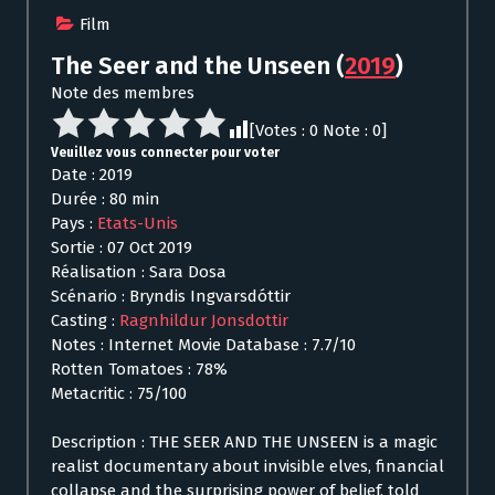
Film
The Seer and the Unseen
(
2019
)
Note des membres
[Votes :
0
Note :
0
]
Veuillez vous connecter pour voter
Date : 2019
Durée : 80 min
Pays :
Etats-Unis
Sortie : 07 Oct 2019
Réalisation : Sara Dosa
Scénario : Bryndis Ingvarsdóttir
Casting :
Ragnhildur Jonsdottir
Notes : Internet Movie Database : 7.7/10
Rotten Tomatoes : 78%
Metacritic : 75/100
Description : THE SEER AND THE UNSEEN is a magic
realist documentary about invisible elves, financial
collapse and the surprising power of belief, told