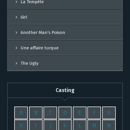
La Tempête
Girl
Another Man’s Poison
Une affaire turque
The Ugly
Casting
A
B
C
D
E
F
G
H
I
J
K
L
M
N