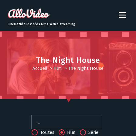
S
k
i
p
Cinémathèque vidéos films séries streaming
t
o
c
o
n
The Night House
t
Accueil
>
Film
>
The Night House
e
n
t
Toutes
Film
Série