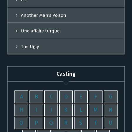
Another Man’s Poison
Une affaire turque
The Ugly
Casting
A
B
C
D
E
F
G
H
I
J
K
L
M
N
O
P
Q
R
S
T
U