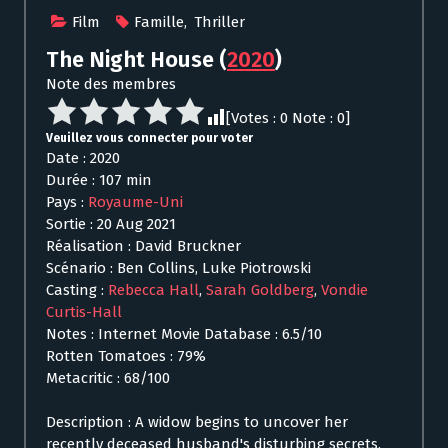
Film
Famille
,
Thriller
The Night House
(
2020
)
Note des membres
[Votes :
0
Note :
0
]
Veuillez vous connecter pour voter
Date : 2020
Durée : 107 min
Pays :
Royaume-Uni
Sortie : 20 Aug 2021
Réalisation : David Bruckner
Scénario : Ben Collins, Luke Piotrowski
Casting :
Rebecca Hall
,
Sarah Goldberg
,
Vondie
Curtis-Hall
Notes : Internet Movie Database : 6.5/10
Rotten Tomatoes : 79%
Metacritic : 68/100
Description : A widow begins to uncover her
recently deceased husband's disturbing secrets.