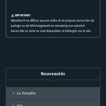
Voir The Night House en streaming complet gratuitement en ligne version
française
IMPORTANT
Allovideo.fr ne diffuse aucune vidéo et ne propose aucun lien de
partage ou de téléchargement en streaming non autorisé.
Aucun film ou série ne sont disponibles ni hébergés sur le site.
Nouveautés
La Tempête
Girl