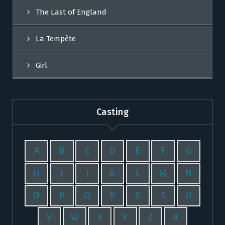
The Last of England
La Tempête
Girl
Casting
A
B
C
D
E
F
G
H
I
J
K
L
M
N
O
P
Q
R
S
T
U
V
W
X
Y
Z
#