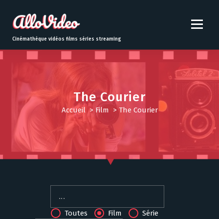
S
k
i
p
Cinémathèque vidéos films séries streaming
t
o
c
o
n
The Courier
t
Accueil
>
Film
>
The Courier
e
n
t
Toutes
Film
Série