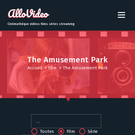
S
k
i
p
Cinémathèque vidéos films séries streaming
t
o
c
o
n
The Amusement Park
t
Accueil
>
Film
>
The Amusement Park
e
n
t
Toutes
Film
Série