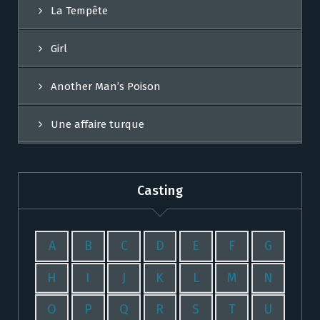
La Tempête
Girl
Another Man’s Poison
Une affaire turque
Casting
A
B
C
D
E
F
G
H
I
J
K
L
M
N
O
P
Q
R
S
T
U