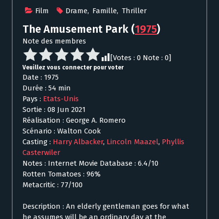
Film
Drame
,
Famille
,
Thriller
The Amusement Park
(
1975
)
Note des membres
[Votes :
0
Note :
0
]
Veuillez vous connecter pour voter
Date : 1975
Durée : 54 min
Pays :
Etats-Unis
Sortie : 08 Jun 2021
Réalisation : George A. Romero
Scénario : Walton Cook
Casting :
Harry Albacker
,
Lincoln Maazel
,
Phyllis
Casterwiler
Notes : Internet Movie Database : 6.4/10
Rotten Tomatoes : 96%
Metacritic : 77/100
Description : An elderly gentleman goes for what
he assumes will be an ordinary day at the