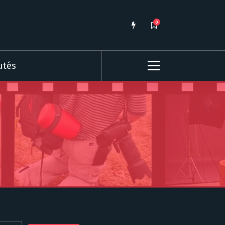
0
utés