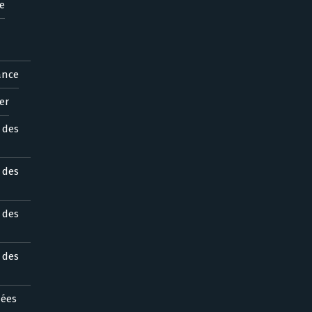
e
ance
er
s des
s des
s des
s des
nées