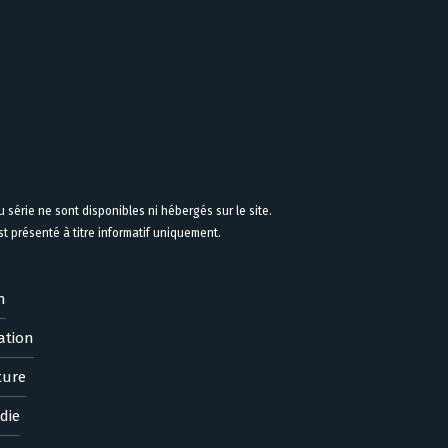
 série ne sont disponibles ni hébergés sur le site.
 présenté à titre informatif uniquement.
n
ation
ture
die