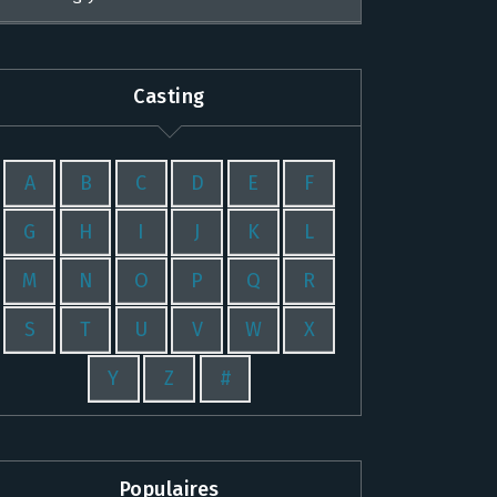
Casting
A
B
C
D
E
F
G
H
I
J
K
L
M
N
O
P
Q
R
S
T
U
V
W
X
Y
Z
#
Populaires