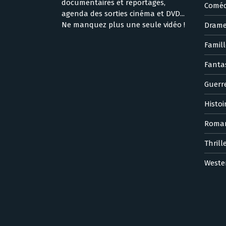
documentaires et reportages,
Coméd
agenda des sorties cinéma et DVD...
Ne manquez plus une seule vidéo !
Dram
Famill
Fanta
Guerr
Histoi
Roma
Thrill
Weste