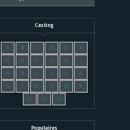
Casting
A
B
C
D
E
F
G
H
I
J
K
L
M
N
O
P
Q
R
S
T
U
V
W
X
Y
Z
#
Populaires