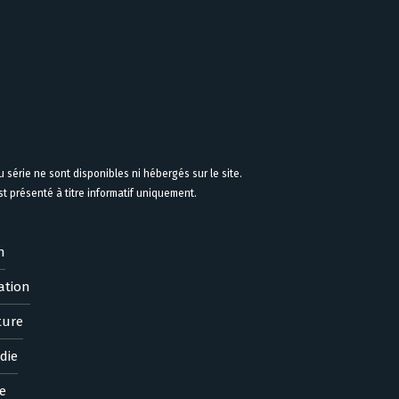
 série ne sont disponibles ni hébergés sur le site.
 présenté à titre informatif uniquement.
n
ation
ture
die
e