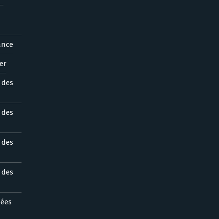
ance
er
s des
s des
s des
s des
nées