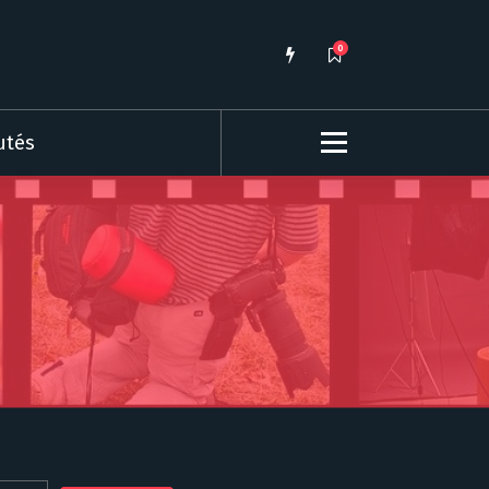
0
utés