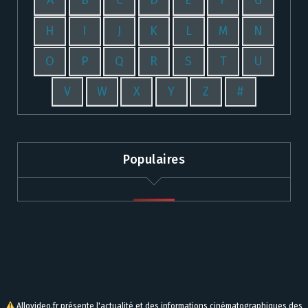
A
B
C
D
E
F
G
H
I
J
K
L
M
N
O
P
Q
R
S
T
U
V
W
X
Y
Z
#
Populaires
Allovideo.fr présente l'actualité et des informations cinématographiques des