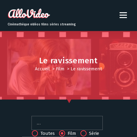
S
k
i
p
Cinémathèque vidéos films séries streaming
t
o
c
o
n
Le ravissement
t
Accueil
>
Film
>
Le ravissement
e
n
t
Toutes
Film
Série