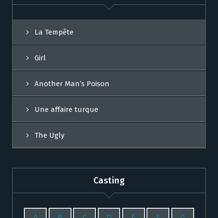
La Tempête
Girl
Another Man’s Poison
Une affaire turque
The Ugly
Casting