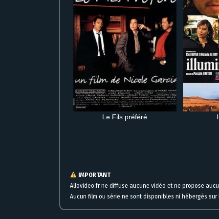
Le Fils préféré
Où regarder I know this much is true en streaming complet gratu
IMPORTANT
Allovideo.fr ne diffuse aucune vidéo et ne propose auc
Aucun film ou série ne sont disponibles ni hébergés sur l