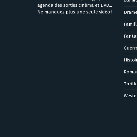
Coméd
agenda des sorties cinéma et DVD...
Ne manquez plus une seule vidéo !
Dram
Famill
Fanta
Guerr
Histoi
Roma
Thrill
Weste