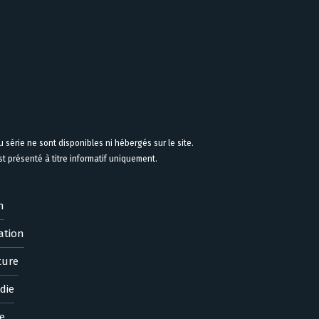
 série ne sont disponibles ni hébergés sur le site.
 présenté à titre informatif uniquement.
n
ation
ture
die
e