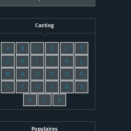
Casting
A
B
C
D
E
F
G
H
I
J
K
L
M
N
O
P
Q
R
S
T
U
V
W
X
Y
Z
#
Populaires