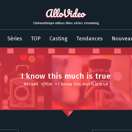
Cinémathèque vidéos films séries streaming
Séries
TOP
Casting
Tendances
Nouvea
I know this much is true
Accueil
>
Film
>
I know this much is true