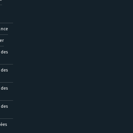
ance
er
s des
s des
s des
s des
nées