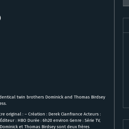
)
f identical twin brothers Dominick and Thomas Birdsey
ess.
re original : – Création : Derek Cianfrance Acteurs :
diteur : HBO Durée : 6h20 environ Genre : Série TV,
1 Dominick et Thomas Birdsey sont deux frères