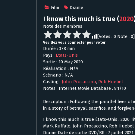
Film
Drame
I know this much is true
(
2020
Note des membres
[Votes :
0
Note :
0
]
Veuillez vous connecter pour voter
Durée : 378 min
Pays :
Etats-Unis
Sortie : 10 May 2020
Réalisation : N/A
Scénario : N/A
Casting :
John Procaccino
,
Rob Huebel
Notes : Internet Movie Database : 8.1/10
Description : Following the parallel lives o
in a story of betrayal, sacrifice, and forgiven
I know this much is true États-Unis : 2020 Tit
Mark Ruffalo, John Procaccino, Rob Huebel É
Drame Date de sortie DVD/BR : 7 juillet 202