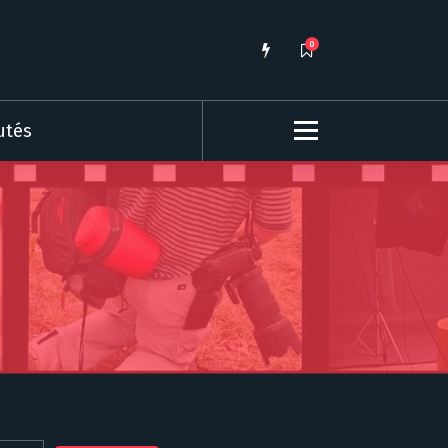
0
utés