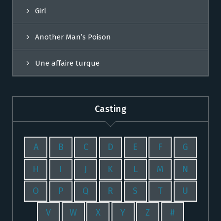
Girl
Another Man’s Poison
Une affaire turque
Casting
A
B
C
D
E
F
G
H
I
J
K
L
M
N
O
P
Q
R
S
T
U
V
W
X
Y
Z
#