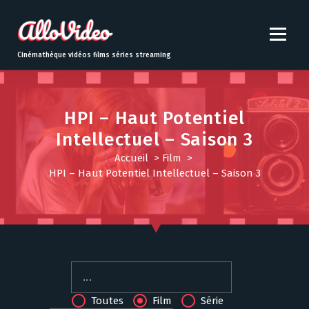
S
k
i
p
Cinémathèque vidéos films séries streaming
t
o
c
o
HPI – Haut Potentiel
n
Intellectuel – Saison 3
t
Accueil
>
Film
>
e
HPI – Haut Potentiel Intellectuel – Saison 3
n
t
Toutes
Film
Série