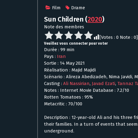
Film
Drame
Sun Children
(
2020
)
Note des membres
[Votes :
0
Note :
0
]
Veuillez vous connecter pour voter
Durée : 99 min
Pays :
Iran
Sortie : 14 May 2021
Réalisation : Majid Majidi
Scénario : Alireza Abedizadeh, Nima Javidi, M
Casting :
Ali Nassirian
,
Javad Ezati
,
Tannaz T
Notes : Internet Movie Database : 7.2/10
Rotten Tomatoes : 95%
Metacritic : 70/100
Description : 12-year-old Ali and his three 
their families. In a turn of events that see
underground.