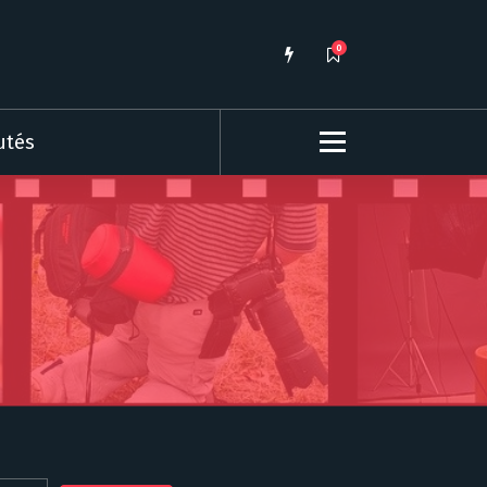
0
utés