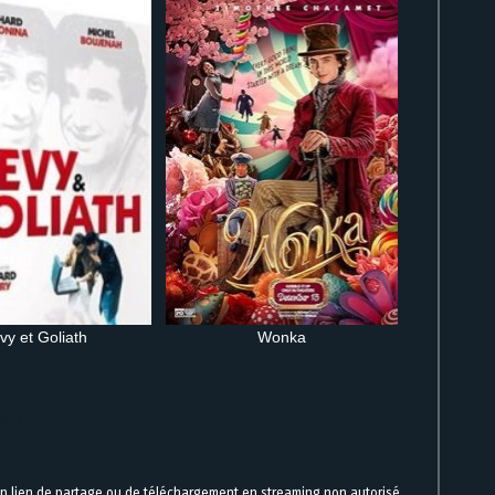
vy et Goliath
Wonka
ligne
un lien de partage ou de téléchargement en streaming non autorisé.