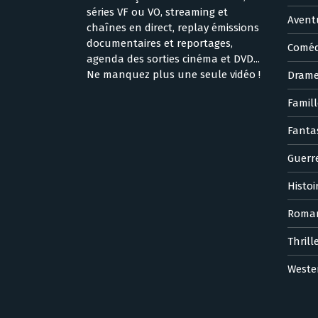
séries VF ou VO, streaming et
Avent
chaînes en direct, replay émissions
documentaires et reportages,
Coméd
agenda des sorties cinéma et DVD...
Ne manquez plus une seule vidéo !
Dram
Famill
Fanta
Guerr
Histoi
Roma
Thrill
Weste