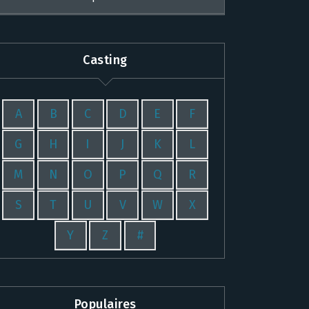
Casting
A
B
C
D
E
F
G
H
I
J
K
L
M
N
O
P
Q
R
S
T
U
V
W
X
Y
Z
#
Populaires