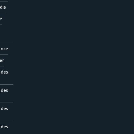
die
e
ance
er
s des
s des
s des
s des