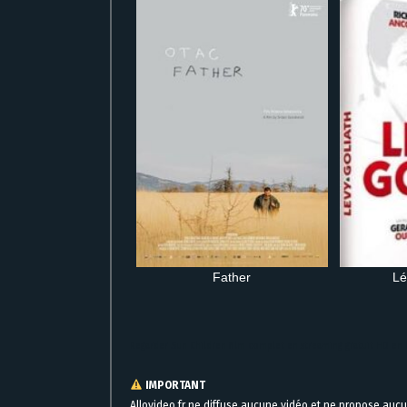
Father
Lé
Regarder Sun Children film complet en streaming gratuit HD en 
IMPORTANT
Allovideo.fr ne diffuse aucune vidéo et ne propose auc