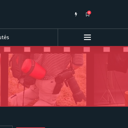
0
utés