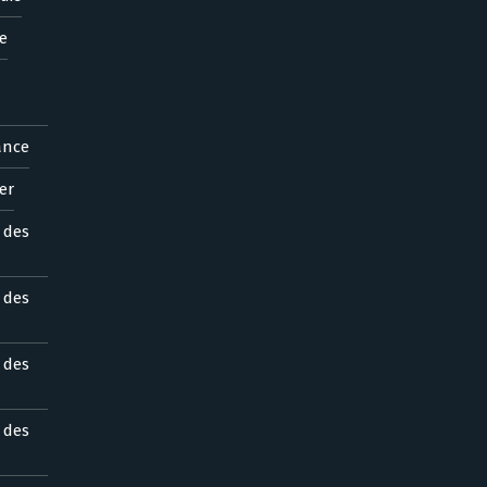
e
ance
er
s des
s des
s des
s des