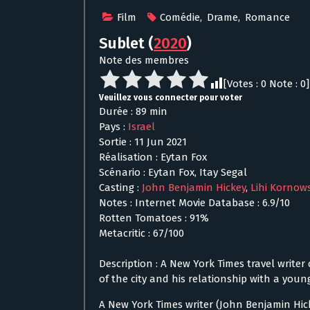
Film
Comédie
,
Drame
,
Romance
Sublet
(
2020
)
Note des membres
[Votes :
0
Note :
0
]
Veuillez vous connecter pour voter
Durée : 89 min
Pays :
Israel
Sortie : 11 Jun 2021
Réalisation : Eytan Fox
Scénario : Eytan Fox, Itay Segal
Casting :
John Benjamin Hickey
,
Lihi Kornows
Notes : Internet Movie Database : 6.9/10
Rotten Tomatoes : 91%
Metacritic : 67/100
Description : A New York Times travel writer 
of the city and his relationship with a youn
A New York Times writer (John Benjamin Hickey)