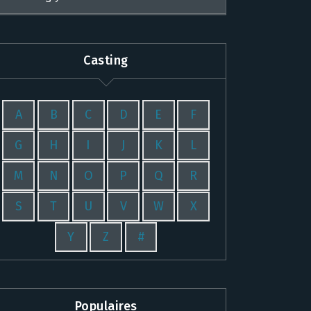
Casting
A
B
C
D
E
F
G
H
I
J
K
L
M
N
O
P
Q
R
S
T
U
V
W
X
Y
Z
#
Populaires