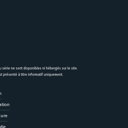
 série ne sont disponibles ni hébergés sur le site.
 présenté à titre informatif uniquement.
n
ation
ture
die