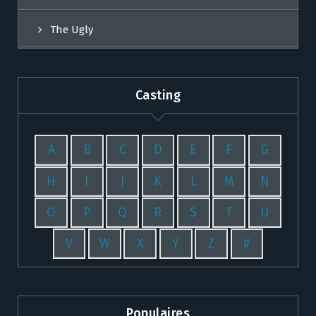
The Ugly
Casting
A
B
C
D
E
F
G
H
I
J
K
L
M
N
O
P
Q
R
S
T
U
V
W
X
Y
Z
#
Populaires