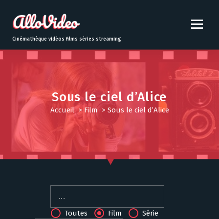
S
k
i
p
Cinémathèque vidéos films séries streaming
t
o
c
o
n
Sous le ciel d’Alice
t
Accueil
>
Film
>
Sous le ciel d’Alice
e
n
t
Toutes
Film
Série