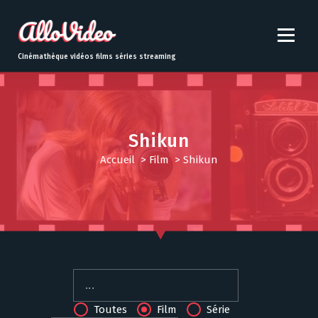
S
k
i
p
Cinémathèque vidéos films séries streaming
t
o
c
o
n
Shikun
t
Accueil
>
Film
>
Shikun
e
n
t
Toutes
Film
Série