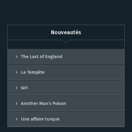
Nouveautés
The Last of England
La Tempête
Girl
Another Man’s Poison
Une affaire turque