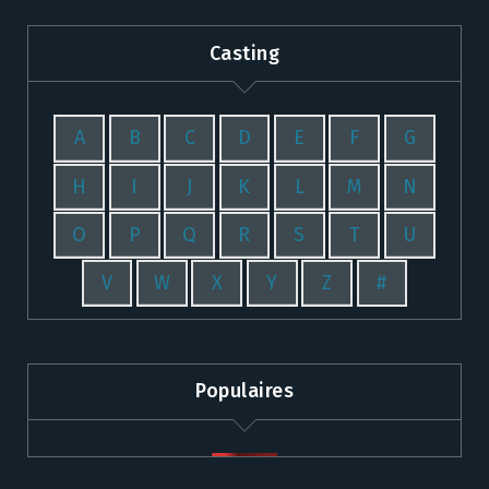
Casting
A
B
C
D
E
F
G
H
I
J
K
L
M
N
O
P
Q
R
S
T
U
V
W
X
Y
Z
#
Populaires