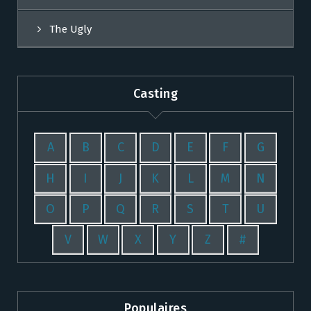
The Ugly
Casting
A
B
C
D
E
F
G
H
I
J
K
L
M
N
O
P
Q
R
S
T
U
V
W
X
Y
Z
#
Populaires