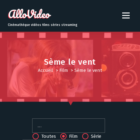
S
k
i
p
Cinémathèque vidéos films séries streaming
t
o
c
o
n
Sème le vent
t
Accueil
>
Film
>
Sème le vent
e
n
t
Toutes
Film
Série