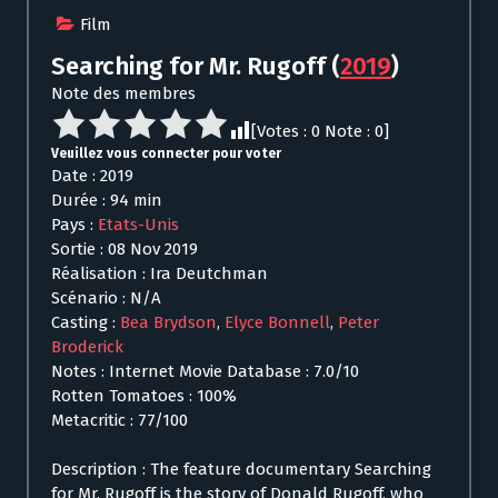
Film
Searching for Mr. Rugoff
(
2019
)
Note des membres
[Votes :
0
Note :
0
]
Veuillez vous connecter pour voter
Date : 2019
Durée : 94 min
Pays :
Etats-Unis
Sortie : 08 Nov 2019
Réalisation : Ira Deutchman
Scénario : N/A
Casting :
Bea Brydson
,
Elyce Bonnell
,
Peter
Broderick
Notes : Internet Movie Database : 7.0/10
Rotten Tomatoes : 100%
Metacritic : 77/100
Description : The feature documentary Searching
for Mr. Rugoff is the story of Donald Rugoff, who