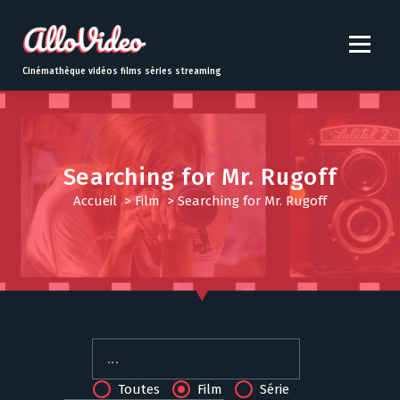
S
k
i
p
Cinémathèque vidéos films séries streaming
t
o
c
o
n
Searching for Mr. Rugoff
t
Accueil
>
Film
>
Searching for Mr. Rugoff
e
n
t
Toutes
Film
Série