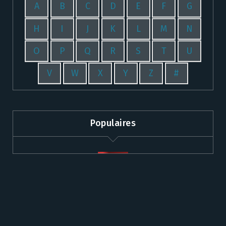
A
B
C
D
E
F
G
H
I
J
K
L
M
N
O
P
Q
R
S
T
U
V
W
X
Y
Z
#
Populaires