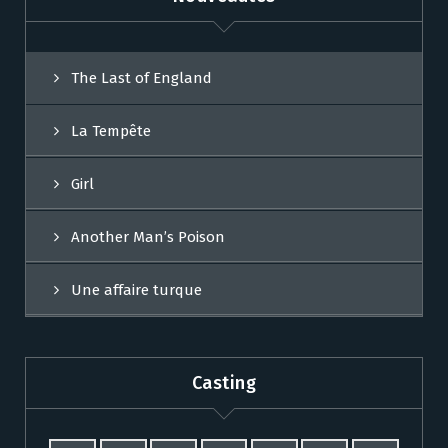
The Last of England
La Tempête
Girl
Another Man’s Poison
Une affaire turque
Casting