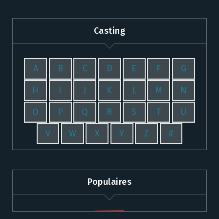
Casting
A
B
C
D
E
F
G
H
I
J
K
L
M
N
O
P
Q
R
S
T
U
V
W
X
Y
Z
#
Populaires