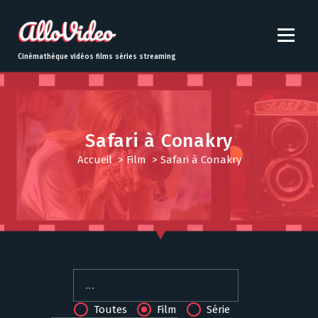
S
k
i
p
Cinémathèque vidéos films séries streaming
t
o
c
o
n
Safari à Conakry
t
Accueil
>
Film
>
Safari à Conakry
e
n
t
Toutes
Film
Série