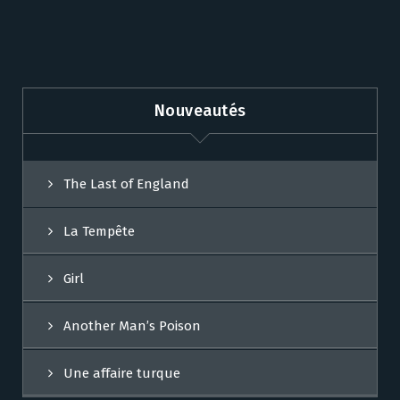
Nouveautés
The Last of England
La Tempête
Girl
Another Man’s Poison
Une affaire turque