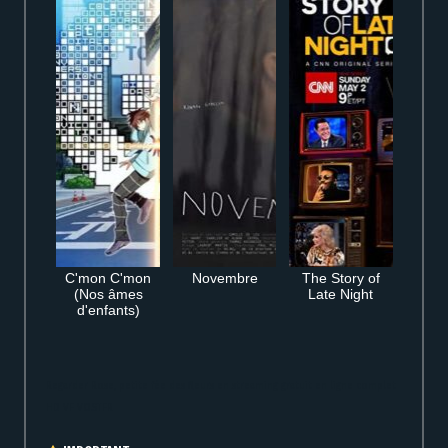
C'mon C'mon
Novembre
The Story of
(Nos âmes
Late Night
d'enfants)
Regarder Rose, petite fée des fleurs en streaming gratuit en ligne complet
HD VF VOSTFR