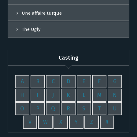
Une affaire turque
The Ugly
Casting
A
B
C
D
E
F
G
H
I
J
K
L
M
N
O
P
Q
R
S
T
U
V
W
X
Y
Z
#