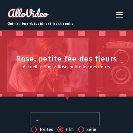
S
k
i
p
Cinémathèque vidéos films séries streaming
t
o
c
o
n
Rose, petite fée des fleurs
t
Accueil
>
Film
>
Rose, petite fée des fleurs
e
n
t
Toutes
Film
Série