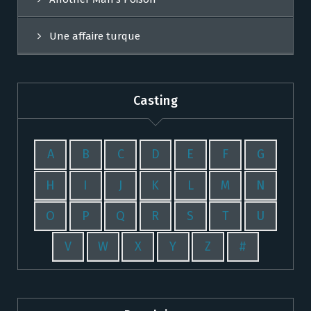
Une affaire turque
Casting
A
B
C
D
E
F
G
H
I
J
K
L
M
N
O
P
Q
R
S
T
U
V
W
X
Y
Z
#