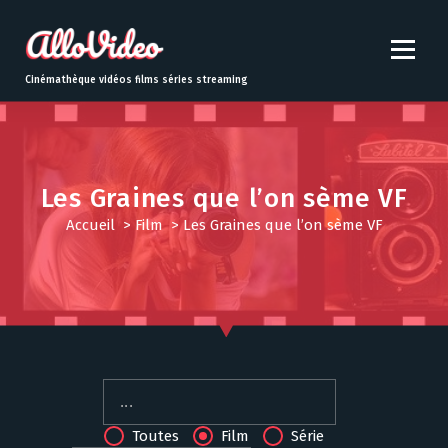
S
k
i
p
Cinémathèque vidéos films séries streaming
t
o
c
o
n
Les Graines que l’on sème VF
t
Accueil
>
Film
>
Les Graines que l’on sème VF
e
n
t
Toutes
Film
Série