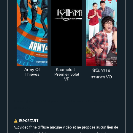
Army Of
Kaamelott -
พินัยกรรม
Thieves
Premier volet
กามเทพ VO
VF
Streaming en ligne gratuit pour voir Les Graines que l’on sème VF film
complet HD
IMPORTANT
Allovideo.fr ne diffuse aucune vidéo et ne propose aucun lien de