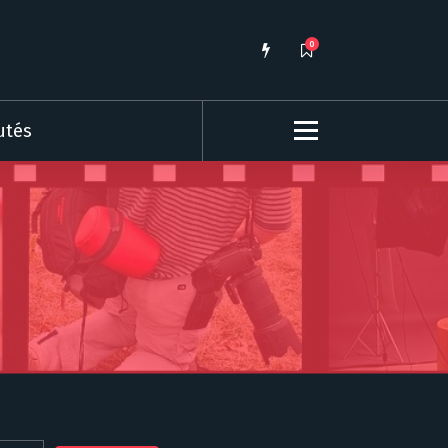
0
utés