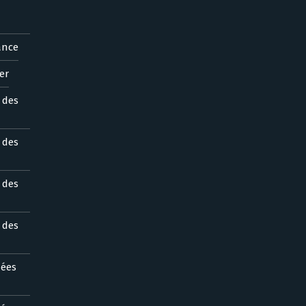
ance
er
s des
s des
s des
s des
nées