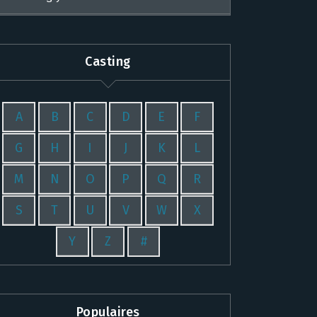
Casting
A
B
C
D
E
F
G
H
I
J
K
L
M
N
O
P
Q
R
S
T
U
V
W
X
Y
Z
#
Populaires