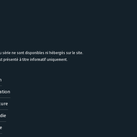
 série ne sont disponibles ni hébergés sur le site.
 présenté à titre informatif uniquement.
n
ation
ture
die
e