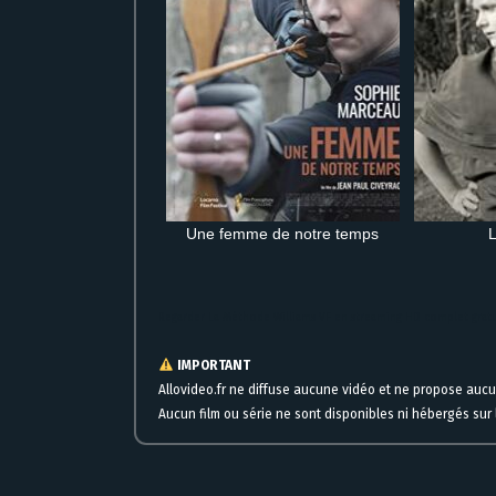
Une femme de notre temps
L
Regarder La Méthode Williams VF en streaming HD complet grat
IMPORTANT
Allovideo.fr ne diffuse aucune vidéo et ne propose auc
Aucun film ou série ne sont disponibles ni hébergés sur l