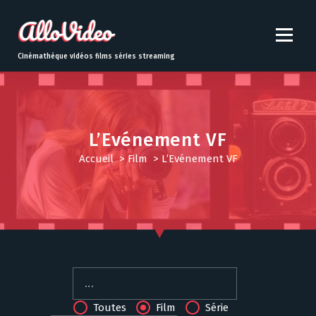
S
k
i
p
Cinémathèque vidéos films séries streaming
t
o
c
o
n
L’Evénement VF
t
Accueil
>
Film
>
L’Evénement VF
e
n
t
Toutes
Film
Série