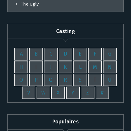
The Ugly
Casting
A
B
C
D
E
F
G
H
I
J
K
L
M
N
O
P
Q
R
S
T
U
V
W
X
Y
Z
#
Populaires