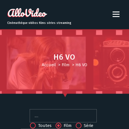
S
k
i
p
Cinémathèque vidéos films séries streaming
t
o
c
o
n
H6 VO
t
Accueil
>
Film
>
H6 VO
e
n
t
Toutes
Film
Série