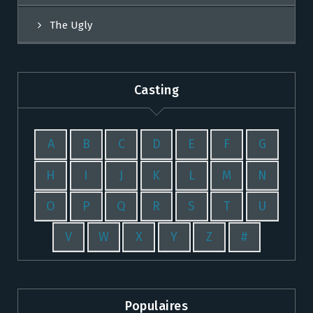
The Ugly
Casting
A
B
C
D
E
F
G
H
I
J
K
L
M
N
O
P
Q
R
S
T
U
V
W
X
Y
Z
#
Populaires