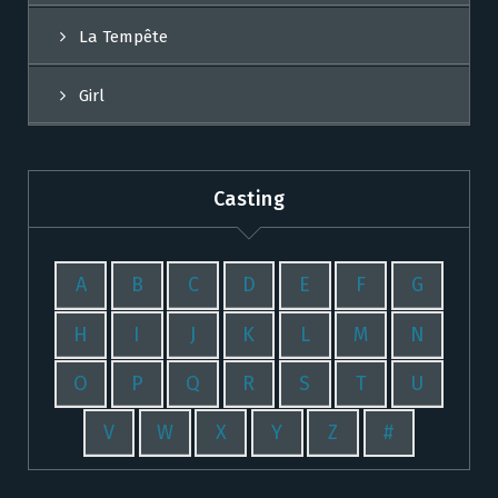
La Tempête
Girl
Casting
A
B
C
D
E
F
G
H
I
J
K
L
M
N
O
P
Q
R
S
T
U
V
W
X
Y
Z
#