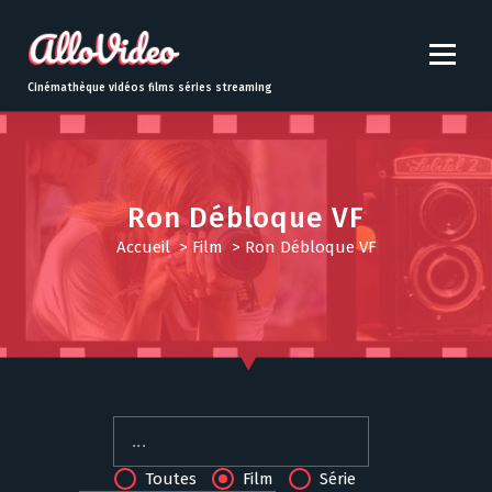
S
k
i
p
Cinémathèque vidéos films séries streaming
t
o
c
o
n
Ron Débloque VF
t
Accueil
>
Film
>
Ron Débloque VF
e
n
t
Toutes
Film
Série